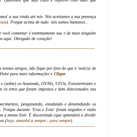
res. Queremos que seja claro e objetivo com tudo que
 a sua vinda até nós. Nós aceitamos a sua presença
osas
). Porque acima de tudo: nós somos humanos...
 você comentar é extremamente sua e de mais ninguém
os aqui. Obrigado de coração!
------------------------------------------------
--------------
a nossos artigos, não fique por fora do que é 'notícia de
Visite para mais informações
»
Clique
.
o e (sobre) os Anunnaki, OVNIs, UFOs, Extraterrestres e
m os erros que foram impostos e bem direcionados nas
ecimentos; pesquisando, estudando e desvendando os
. Porque durante 'Eras e Eras' foram negados e estão
 a mente livre. É discernindo (que aprenderá a dividir
os (
hoje
,
amanhã
e
sempre
-
para sempre
).
------------------------------------------------
--------------