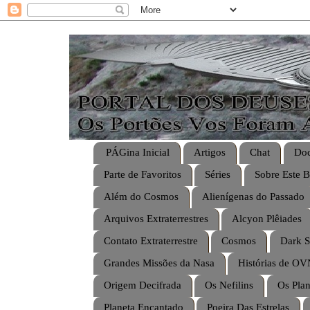
PÁGina Inicial
Artigos
Chat
Doc
Parte de Favoritos
Séries
Sobre Este B
Além do Cosmos
Alienígenas do Passado
Arquivos Extraterrestres
Alcyon Plêiades
Contato Extraterrestre
Cosmos
Dark S
Grandes Missões da Nasa
Histórias de OV
Origem Decifrada
Os Nefilins
Os Plan
Planeta Encantado
Poeira Das Estrelas