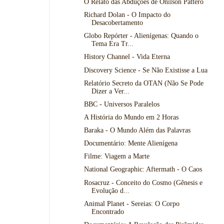
O Relato das Abduções de Onílson Páttero
Richard Dolan - O Impacto do
Desacobertamento
Globo Repórter - Alienígenas: Quando o
Tema Era Tr...
History Channel - Vida Eterna
Discovery Science - Se Não Existisse a Lua
Relatório Secreto da OTAN (Não Se Pode
Dizer a Ver...
BBC - Universos Paralelos
A História do Mundo em 2 Horas
Baraka - O Mundo Além das Palavras
Documentário: Mente Alienígena
Filme: Viagem a Marte
National Geographic: Aftermath - O Caos
Rosacruz - Conceito do Cosmo (Gênesis e
Evolução d...
Animal Planet - Sereias: O Corpo
Encontrado