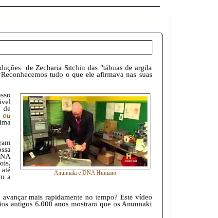
duções de Zecharia Sitchin das "tábuas de argila
. Reconhecemos tudo o que ele afirmava nas suas
osso
ivel
s de
n ou
cima
oram
ossa
DNA
ois,
 até
Anunnaki e DNA Humano
am a
 avançar mais rapidamente no tempo? Este vídeo
ios antigos 6.000 anos mostram que os Anunnaki