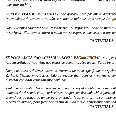
crendices, ceticismos ou superstições para desinformar os outros leito
comentar no blog...
SE VOCÊ VISITOU NOSSO BLOG: não gostou? Com paciência 'agradecemos'
independente de comentar ou não; e acima de tudo das suas crenças (
religi
Não Queremos Moderar Seus Pensamentos: A responsabilidade de tudo que
neste local. Não iremos contra o modo que se expresse com seus pensament
-----------------------------------------------------------------
TANTETTAUS
--
-
SE VOCÊ AINDA NÃO ACESSOU A NOSSA
PÁGina INICIAL
: nao perc
responsabilidade' não vista nos meios de comunicações legais. Pense bem! 
Não perca nossos diversos assuntos, tratando de temas que falam a respeit
Zecharia Sitchin entre outros.
Não se engane fácil com as mentiras e; co
histórias contadas erroneamente para nós!
Tenha uma mente aberta: apenas seja apto e rápido, obtenha bons conh
enigmas do desconhecido, conhecimentos que são desconhecidos para nós
escondidos ao longo do tempo para o mundo. Mantenha-se... e continue com
o certo do errado) para ficar por dentro de tudo que é interessante para tod
-----------------------------------------------------------------
TANTETTAUS
--
-