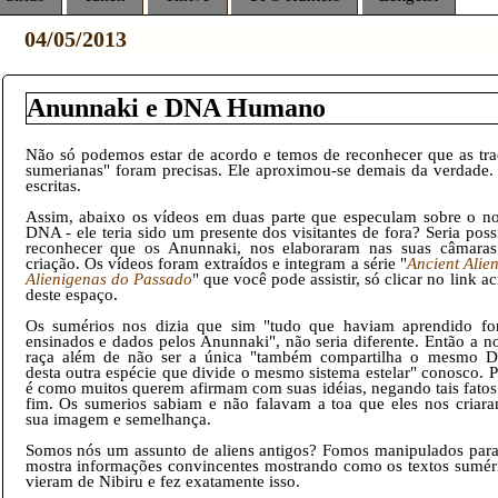
04/05/2013
Anunnaki e DNA Humano
Não só podemos estar de acordo e temos de reconhecer que as tra
sumerianas" foram precisas. Ele aproximou-se demais da verdade
escritas.
Assim, abaixo os vídeos em duas parte que especulam sobre o n
DNA - ele teria sido um presente dos visitantes de fora? Seria poss
reconhecer que os Anunnaki, nos elaboraram nas suas câmara
criação. Os vídeos foram extraídos e integram a série "
Ancient Alie
Alienigenas do Passado
" que você pode assistir, só clicar no link a
deste espaço.
Os sumérios nos dizia que sim "tudo que haviam aprendido f
ensinados e dados pelos Anunnaki", não seria diferente. Então a n
raça além de não ser a única "também compartilha o mesmo 
desta outra espécie que divide o mesmo sistema estelar" conosco. P
é como muitos querem afirmam com suas idéias, negando tais fatos
fim. Os sumerios sabiam e não falavam a toa que eles nos criar
sua imagem e semelhança.
Somos nós um assunto de aliens antigos? Fomos manipulados para
mostra informações convincentes mostrando como os textos sumér
vieram de Nibiru e fez exatamente isso.