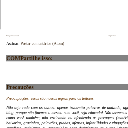
Postagem mais recente
Página inicial
Assinar:
Postar comentários (Atom)
COMPartilhe isso:
Precauções
Preocupações: essas são nossas regras para os leitores:
Não seja rude com os outros: apenas transmita palavras de amizade, ag
blog, porque não faremos o mesmo com você, seja educado! Não usaremos 
como você também; não criticando ou ofendendo as postagens (matérias
baixarias, gracinhas, palavrões, piadas, ofensas, infantilidades e xingaçõ