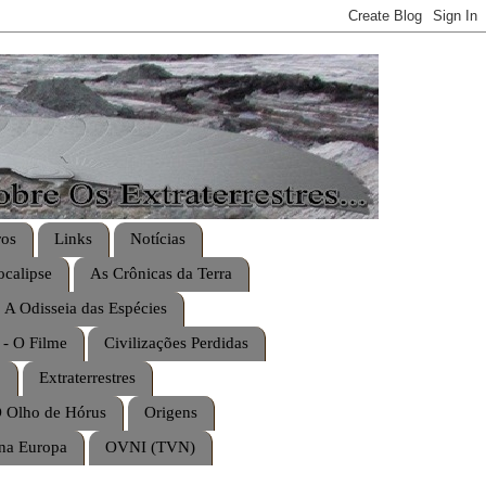
ros
Links
Notícias
calipse
As Crônicas da Terra
A Odisseia das Espécies
 - O Filme
Civilizações Perdidas
o
Extraterrestres
 Olho de Hórus
Origens
na Europa
OVNI (TVN)