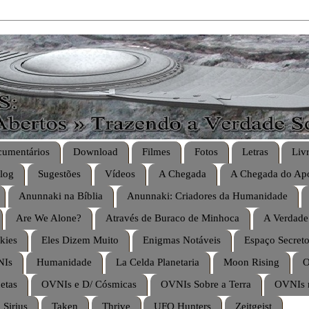
umentários
Download
Filmes
Fotos
Letras
Liv
log
Sugestões
Vídeos
A Chegada
A Chegada do Apo
Anunnaki na Bíblia
Anunnaki: Criadores da Humanidade
Are We Alone?
Através de Buraco de Minhoca
A Verdade
kies
Eles Dizem Muito
Enigmas Notáveis
Espaço Secret
NIs
Humanidade
La Celda Planetaria
Moon Rising
O
etas
OVNIs e D/ Cósmicas
OVNIs Sobre a Terra
OVNIs 
Sirius
Taken
Thrive
UFO Hunters
Zeitgeist