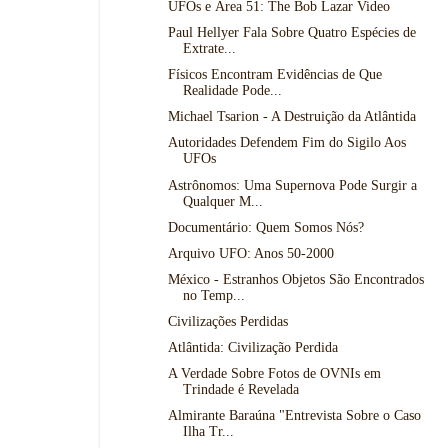
UFOs e Área 51: The Bob Lazar Video
Paul Hellyer Fala Sobre Quatro Espécies de
Extrate...
Físicos Encontram Evidências de Que
Realidade Pode...
Michael Tsarion - A Destruição da Atlântida
Autoridades Defendem Fim do Sigilo Aos
UFOs
Astrônomos: Uma Supernova Pode Surgir a
Qualquer M...
Documentário: Quem Somos Nós?
Arquivo UFO: Anos 50-2000
México - Estranhos Objetos São Encontrados
no Temp...
Civilizações Perdidas
Atlântida: Civilização Perdida
A Verdade Sobre Fotos de OVNIs em
Trindade é Revelada
Almirante Baraúna "Entrevista Sobre o Caso
Ilha Tr...